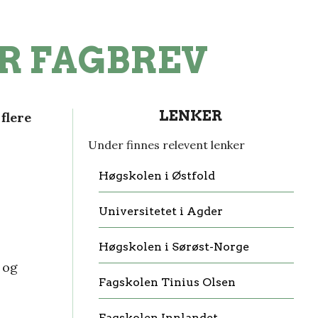
R FAGBREV
LENKER
å
flere
Under finnes relevent lenker
Høgskolen i Østfold
Universitetet i Agder
Høgskolen i Sørøst-Norge
 og
Fagskolen Tinius Olsen
Fagskolen Innlandet