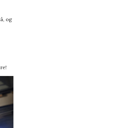
å, og
re!