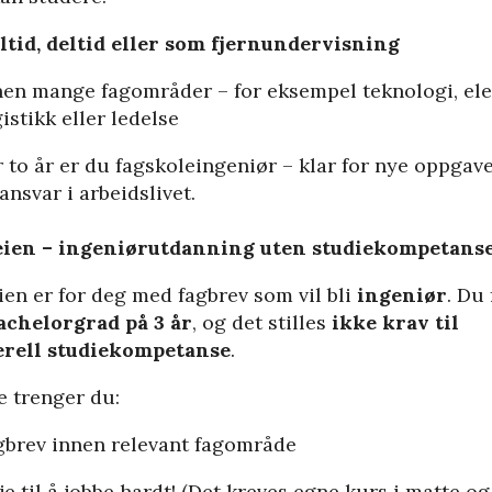
fagbrev
fagbrev
fagbrev
fagbrev
fagbrev
fagbrev
fagbrev
fagbrev
bb
ltid, deltid eller som fjernundervisning
danning
er
nen mange fagområder – for eksempel teknologi, ele
gbrev
istikk eller ledelse
r to år er du fagskoleingeniør – klar for nye oppgav
ansvar i arbeidslivet.
eien – ingeniørutdanning uten studiekompetans
ien er for deg med fagbrev som vil bli
ingeniør
. Du 
achelorgrad på 3 år
, og det stilles
ikke krav til
rell studiekompetanse
.
e trenger du:
gbrev innen relevant fagområde
je til å jobbe hardt! (Det kreves egne kurs i matte og