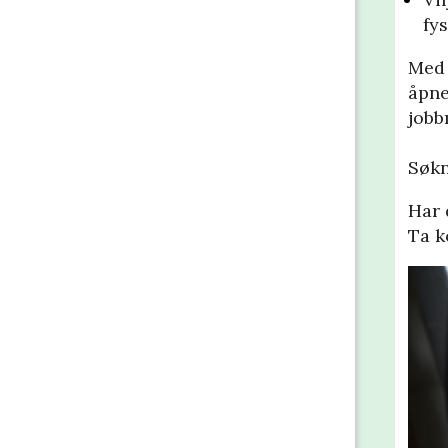
fys
Med 
åpne
jobb
Søkn
Har 
Ta k