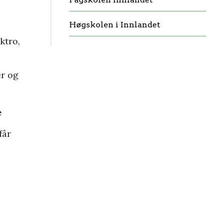
Høgskolen i Innlandet
ktro,
er og
e
får