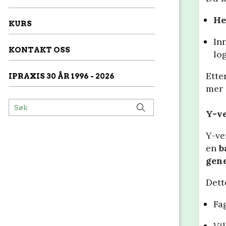
jo
He
KURS
Ut
ett
In
fa
KONTAKT OSS
log
Ette
IPRAXIS 30 ÅR 1996 - 2026
mer 
Y-v
Y-ve
en
b
gene
Dett
Fa
Vil