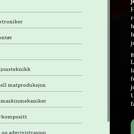
H
r
ktroniker
h
h
ontør
j
H
L
jonsteknikk
l
f
iell matproduksjon
j
U
smaskinmekaniker
f
rkompositt
- og administrasjon