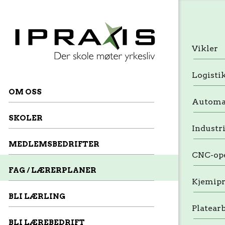
Vikler
Logisti
OM OSS
Automa
SKOLER
Industr
MEDLEMSBEDRIFTER
CNC-op
FAG / LÆRERPLANER
Kjemipr
BLI LÆRLING
Platear
BLI LÆREBEDRIFT