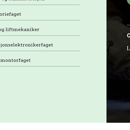
oriefaget
og liftmekaniker
jonselektronikerfaget
L
imontorfaget