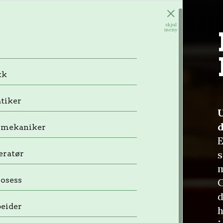
skjul
meny
kk
tiker
U
imekaniker
E
s
eratør
m
osess
G
beider
h