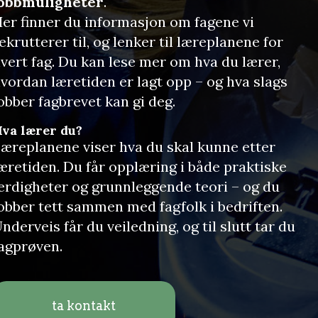
jobbmuligheter
.
er finner du informasjon om fagene vi
ekrutterer til, og lenker til læreplanene for
vert fag. Du kan lese mer om hva du lærer,
vordan læretiden er lagt opp – og hva slags
obber fagbrevet kan gi deg.
va lærer du?
æreplanene viser hva du skal kunne etter
æretiden. Du får opplæring i både praktiske
erdigheter og grunnleggende teori – og du
obber tett sammen med fagfolk i bedriften.
nderveis får du veiledning, og til slutt tar du
agprøven.
ta kontakt