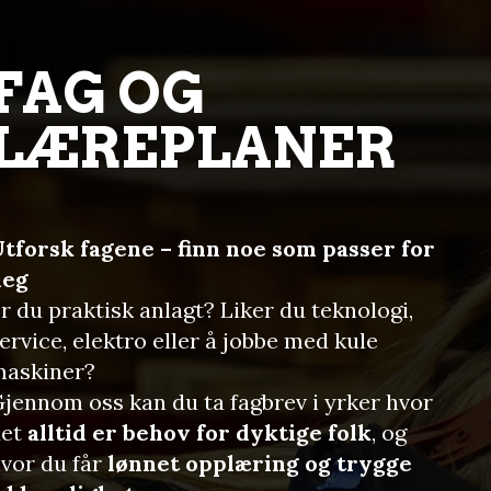
FAG OG
LÆREPLANER
tforsk fagene – finn noe som passer for
deg
r du praktisk anlagt? Liker du teknologi,
ervice, elektro eller å jobbe med kule
askiner?
jennom oss kan du ta fagbrev i yrker hvor
det
alltid er behov for dyktige folk
, og
vor du får
lønnet opplæring og trygge