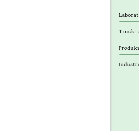
Laborat
Truck- 
Produks
Industr